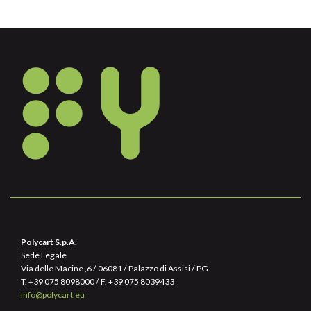
Polycart S.p.A.
Sede Legale
Via delle Macine ,6 / 06081 / Palazzo di Assisi / PG
T.
+39 075 8098000
/ F. +39 075 8039433
info@polycart.eu
__________