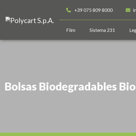
+39 075 809 8000
i
Film
Sistema 231
Leg
Bolsas Biodegradables Bi