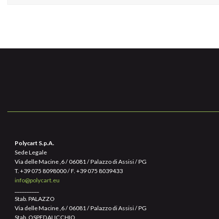
Polycart S.p.A.
Sede Legale
Via delle Macine ,6 / 06081 / Palazzo di Assisi / PG
T.
+39 075 8098000
/ F. +39 075 8039433
info@polycart.eu
__________
Stab. PALAZZO
Via delle Macine ,6 / 06081 / Palazzo di Assisi / PG
Stab. OSPEDALICCHIO