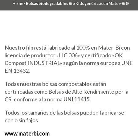
Home
/
Bolsas biodegradables Bio Kids genéricas en Mater-Bi®
Nuestro film está fabricado al 100% en Mater-Bi con
licencia de productor «LIC 006» y certificado «OK
Compost INDUSTRIAL» según la norma europea UNE
EN 13432.
Todas nuestras bolsas compostables están
certificadas como Bolsas de Alto Rendimiento por la
CSI conforme a la norma
UNI 11415
.
Todos los tamaños de las bolsas pueden fabricarse
con o sin fajos.
www.materbi.com